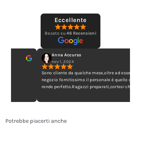
Eccellente
Basato su
46 Recensioni
Anna Accurso
nov 1, 2024
Sono cliente da qualche mese,oltre ad essere un
negozio fornitissimo il personale è quello che lo
rende perfetto.Ragazzi preparati,cortesi che non s
scocciano mai di rispondere alle mie tante
domande, perché usando questi alimenti da poco
sono curiosa. Complimenti a tutto lo staff
Potrebbe piacerti anche