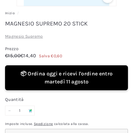
r
e
Inizio
/
MAGNESIO SUPREMO 20 STICK
Magnesio Supremo
Prezzo
Prezzo
Prezzo
€15,00
€14,40
€15,00
€14,40
Salva €0,60
di
scontato
listino
📦 Ordina oggi e ricevi l'ordine entro
martedì 11 agosto
Quantità
−
+
Imposte incluse.
Spedizione
calcolata alla cassa.